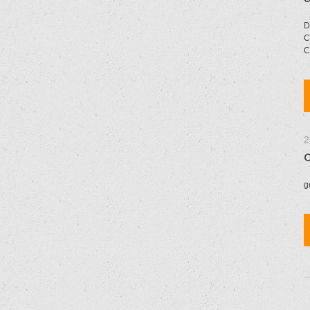
D
C
C
2
g