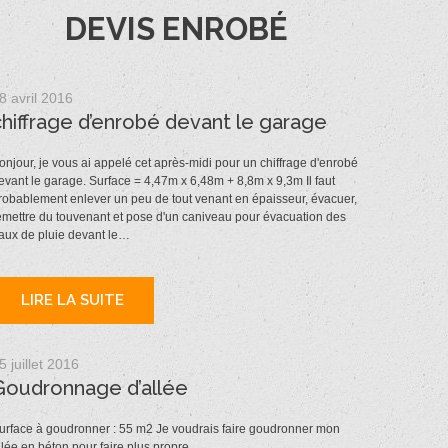
DEVIS ENROBÉ
8 avril 2016
chiffrage d’enrobé devant le garage
onjour, je vous ai appelé cet après-midi pour un chiffrage d'enrobé
evant le garage. Surface = 4,47m x 6,48m + 8,8m x 9,3m Il faut
robablement enlever un peu de tout venant en épaisseur, évacuer,
emettre du touvenant et pose d'un caniveau pour évacuation des
aux de pluie devant le…
LIRE LA SUITE
5 juillet 2016
Goudronnage d’allée
urface à goudronner : 55 m2 Je voudrais faire goudronner mon
llée en béton pour faire plus propre