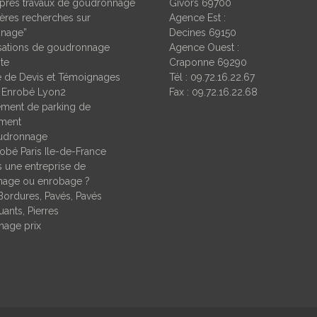
Après travaux de goudronnage
Givors 69700
ères recherches sur
Agence Est :
nage”
Decines 69150
isations de goudronnage
Agence Ouest :
ite
Craponne 69290
de Devis et Témoignages
Tél : 09.72.16.22.67
 Enrobé Lyon2
Fax : 09.72.16.22.68
ent de parking de
ement
udronnage
obé Paris Ile-de-France
 une entreprise de
age ou enrobage ?
Bordures, Pavés, Pavés
ants, Pierres
age prix