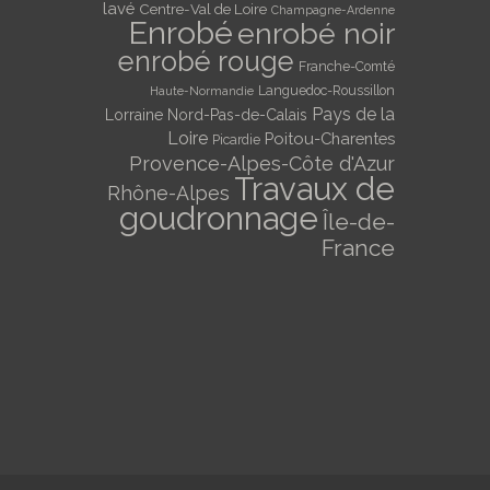
lavé
Centre-Val de Loire
Champagne-Ardenne
Enrobé
enrobé noir
enrobé rouge
Franche-Comté
Languedoc-Roussillon
Haute-Normandie
Pays de la
Lorraine
Nord-Pas-de-Calais
Loire
Poitou-Charentes
Picardie
Provence-Alpes-Côte d'Azur
Travaux de
Rhône-Alpes
goudronnage
Île-de-
France