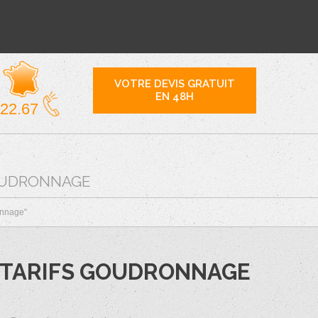
VOTRE DEVIS GRATUIT
EN 48H
.22.67
OUDRONNAGE
onnage"
TARIFS GOUDRONNAGE