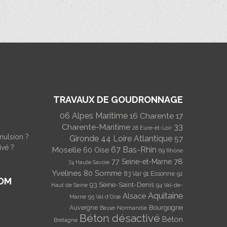
TRAVAUX DE GOUDRONNAGE
06 Alpes Maritime
16 Charente
17
Charente-Maritime
33
28 Eure-et-Loir
mulsion ?
Gironde
44 Loire Atlantique
57
ivé ?
Moselle
67 Bas-Rhin
60 Oise
69 Rhône
78
77 Seine-et-Marne
74 Haute Savoie
Yvelines
80 Somme
83 Var
91 Essonne
92
OM
93 Seine-Saint-Denis
Haut de Seine
94 Val-de-
Aquitaine
Alsace
Marne
95 Val d'Oise
Bourgogne
Auvergne
Basse-Normandie
Béton désactivé
Béton
Bretagne