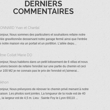
DERNIERS
COMMENTAIRES
BONNARD Yvan et Chantal
onjour, Nous sommes des particuliers et souhaitons refaire notre
llée gravillonnée desservant notre garage fermé ainsi que l'entrée
e notre maison via un portail et un portillon. L'allée depu...
Mme Collet Marie DO
onjour, Nous habitons dans un petit lotissement de 6 villas et nous
urions besoin de refaire l'enrobé sur une partie du chemin et ceci
ur 100 M2 je ne connais pas le prix de l'enrobé et j'aimerai...
Tikhon
onjour, Nous prévoyons de rénover le chemin privé menant à notre
aison. Les photos sont jointes. La longueur de la route est de 40
, la largeur est de 4,5 m. Lieu : Sainte Foy le Lyon 69110 ...