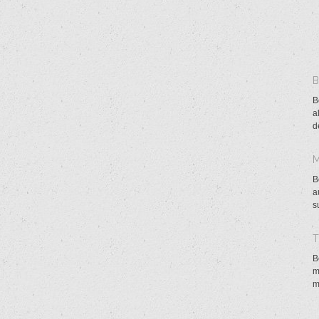
B
a
d
B
a
s
B
m
m