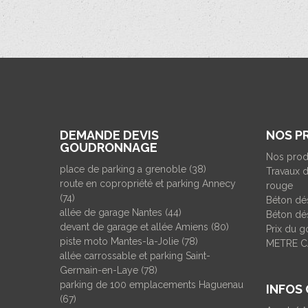
DEMANDE DEVIS
NOS P
GOUDRONNAGE
Nos prod
place de parking a grenoble (38)
Travaux d
route en copropriété et parking Annecy
rouge
(74)
Béton dé
allée de garage Nantes (44)
Béton dés
devant de garage et allée Amiens (80)
Prix du 
piste moto Mantes-la-Jolie (78)
METRE C
allée carrossable et parking Saint-
Germain-en-Laye (78)
parking de 100 emplacements Haguenau
INFOS
(67)