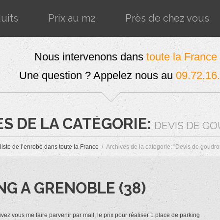
uits
Prix au m2
Près de chez vous
Nous intervenons dans
toute la France
Une question ? Appelez nous au
09.72.16
S DE LA CATÉGORIE:
DEVIS DE G
liste de l’enrobé dans toute la France
Archives de la catégorie: "Devis de goudr
NG A GRENOBLE (38)
vez vous me faire parvenir par mail, le prix pour réaliser 1 place de parking