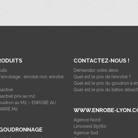
RODUITS
CONTACTEZ-NOUS !
uits
Demandez votre devis
’enrobage : enrobé noir, enrobé
Quel est le prix de l’enrobé ?
Quel est le prix du goudron à é
sactivé
Quel est le prix du béton désact
activé prix au m2
goudron au M2 – ENROBÉ AU
ARRÉ M2
WWW.ENROBE-LYON.C
Agence Nord :
Limonest 69760
 GOUDRONNAGE
Agence Sud :