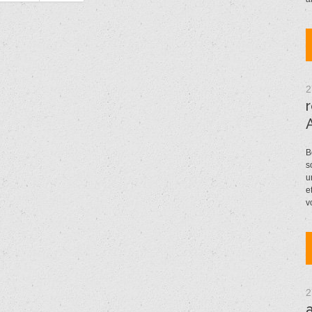
2
B
s
u
e
v
2