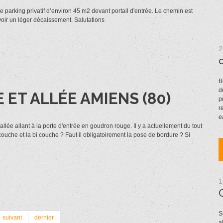
rking privatif d’environ 45 m2 devant portail d'entrée. Le chemin est
ir un léger décaissement. Salutations
2
B
d
ET ALLÉE AMIENS (80)
p
r
e
lée allant à la porte d'entrée en goudron rouge. Il y a actuellement du tout
o couche et la bi couche ? Faut il obligatoirement la pose de bordure ? Si
1
S
suivant
dernier
a