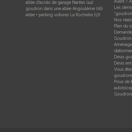
Avant / 
allée d’accès de garage Nantes (44)
Les derni
goudron dans une allée Angoulême (16)
“goudron
allée + parking voitures La Rochelle (17)
Nos réal
Plan du s
Demande 
Goudron
Aménagem
stationn
Devis go
Devis enr
Vous êtes
goudronn
Pose de 
autobloqu
Goudronn