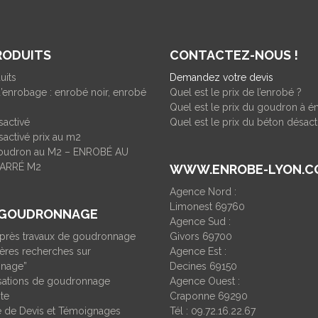
RODUITS
CONTACTEZ-NOUS !
uits
Demandez votre devis
’enrobage : enrobé noir, enrobé
Quel est le prix de l’enrobé ?
Quel est le prix du goudron à é
sactivé
Quel est le prix du béton désact
activé prix au m2
goudron au M2 – ENROBÉ AU
ARRÉ M2
WWW.ENROBE-LYON.C
Agence Nord :
Limonest 69760
 GOUDRONNAGE
Agence Sud :
Après travaux de goudronnage
Givors 69700
ères recherches sur
Agence Est :
nage”
Decines 69150
isations de goudronnage
Agence Ouest :
ite
Craponne 69290
de Devis et Témoignages
Tél : 09.72.16.22.67