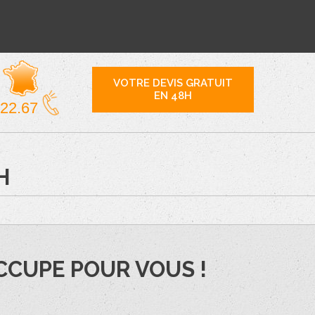
VOTRE DEVIS GRATUIT
EN 48H
.22.67
H
OCCUPE POUR VOUS !