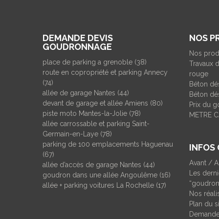
DEMANDE DEVIS
NOS P
GOUDRONNAGE
Nos prod
place de parking a grenoble (38)
Travaux d
route en copropriété et parking Annecy
rouge
(74)
Béton dé
allée de garage Nantes (44)
Béton dés
devant de garage et allée Amiens (80)
Prix du 
piste moto Mantes-la-Jolie (78)
METRE C
allée carrossable et parking Saint-
Germain-en-Laye (78)
parking de 100 emplacements Haguenau
INFOS
(67)
Avant / 
allée d’accès de garage Nantes (44)
Les derni
goudron dans une allée Angoulême (16)
“goudron
allée + parking voitures La Rochelle (17)
Nos réal
Plan du s
Demande 