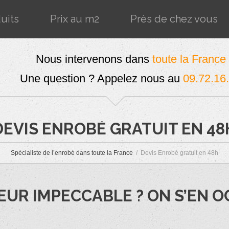
uits
Prix au m2
Près de chez vous
Nous intervenons dans
toute la France
Une question ? Appelez nous au
09.72.16
DEVIS ENROBÉ GRATUIT EN 48
Spécialiste de l’enrobé dans toute la France
Devis Enrobé gratuit en 48h
EUR IMPECCABLE ? ON S’EN 