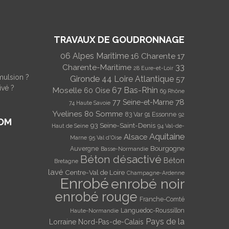
TRAVAUX DE GOUDRONNAGE
06 Alpes Maritime
16 Charente
17
Charente-Maritime
33
28 Eure-et-Loir
mulsion ?
Gironde
44 Loire Atlantique
57
ivé ?
Moselle
67 Bas-Rhin
60 Oise
69 Rhône
78
77 Seine-et-Marne
74 Haute Savoie
Yvelines
80 Somme
83 Var
91 Essonne
92
OM
93 Seine-Saint-Denis
Haut de Seine
94 Val-de-
Aquitaine
Alsace
Marne
95 Val d'Oise
Bourgogne
Auvergne
Basse-Normandie
Béton désactivé
Béton
Bretagne
lavé
Centre-Val de Loire
Champagne-Ardenne
Enrobé
enrobé noir
enrobé rouge
Franche-Comté
Languedoc-Roussillon
Haute-Normandie
Pays de la
Lorraine
Nord-Pas-de-Calais