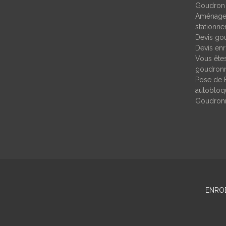
Goudron
Aménagem
stationn
Devis go
Devis enr
Vous êtes
goudronn
Pose de 
autobloqu
Goudronn
ENRO