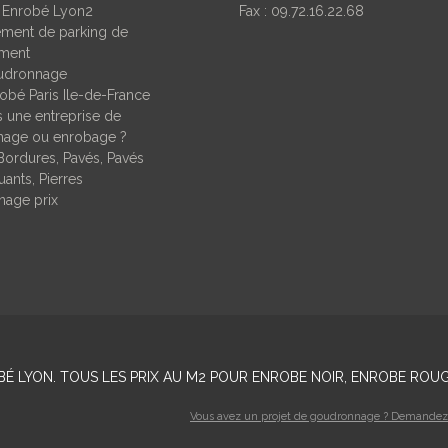
 Enrobé Lyon2
Fax : 09.72.16.22.68
ent de parking de
ement
udronnage
obé Paris Ile-de-France
 une entreprise de
age ou enrobage ?
Bordures, Pavés, Pavés
ants, Pierres
age prix
BÉ LYON
. TOUS LES PRIX AU M2 POUR ENROBE NOIR, ENROBE ROUG
Vous avez un projet de goudronnage ? Demandez v