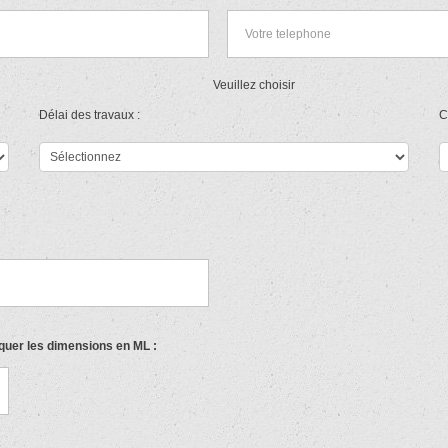
Veuillez choisir
Délai des travaux :
C
iquer les dimensions en ML :