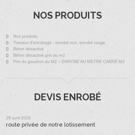
NOS PRODUITS
Nos produits
Travaux d’enrobage : enrobé noir, enrobé rouge
Béton désactivé
Béton désactivé prix au m2
Prix du goudron au M2 – ENROBÉ AU METRE CARRÉ M2
DEVIS ENROBÉ
28 avril 2016
route privée de notre lotissement