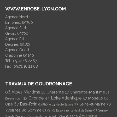
WWW.ENROBE-LYON.COM
Agence Nord :
Limonest 69760
Agence Sud :
Givors 69700
Agence Est :
Decines 69150
Agence Ouest :
Craponne 69290
Tél : 09.72.16.22.67
Fax : 09.72.16.22.68
TRAVAUX DE GOUDRONNAGE
06 Alpes Maritime
16 Charente
17 Charente-Maritime
28
33 Gironde
44 Loire Atlantique
57 Moselle
60
Eure-et-Loir
67 Bas-Rhin
78
Oise
77 Seine-et-Marne
69 Rhône
74 Haute Savoie
Yvelines
80 Somme
93 Seine-
83 Var
91 Essonne
92 Haut de Seine
Aquitaine
Alsace
Saint-Denis
94 Val-de-Marne
95 Val d'Oise