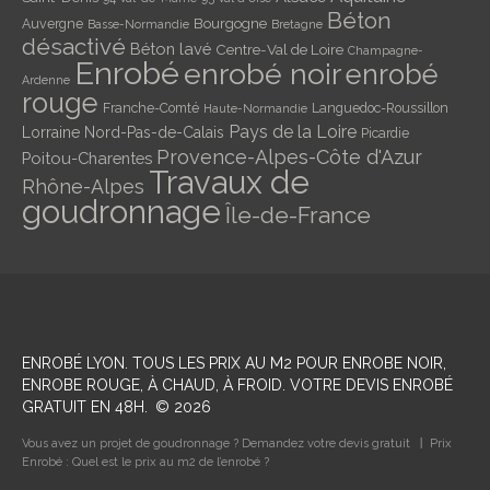
Béton
Bourgogne
Auvergne
Basse-Normandie
Bretagne
désactivé
Béton lavé
Centre-Val de Loire
Champagne-
Enrobé
enrobé noir
enrobé
Ardenne
rouge
Franche-Comté
Languedoc-Roussillon
Haute-Normandie
Pays de la Loire
Lorraine
Nord-Pas-de-Calais
Picardie
Provence-Alpes-Côte d'Azur
Poitou-Charentes
Travaux de
Rhône-Alpes
goudronnage
Île-de-France
ENROBÉ LYON
. TOUS LES PRIX AU M2 POUR ENROBE NOIR,
ENROBE ROUGE, À CHAUD, À FROID. VOTRE DEVIS ENROBÉ
GRATUIT EN 48H.
©
2026
Vous avez un projet de goudronnage ? Demandez votre devis gratuit
Prix
Enrobé : Quel est le prix au m2 de l’enrobé ?