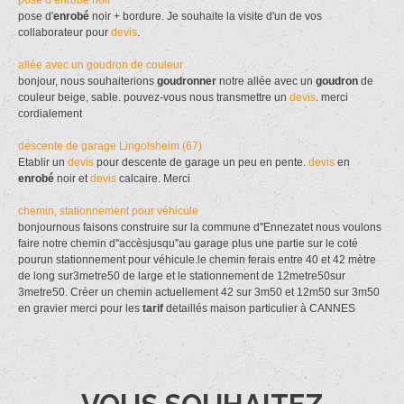
pose d'
enrobé
noir + bordure. Je souhaite la visite d'un de vos
collaborateur pour
devis
.
allée avec un goudron de couleur
bonjour, nous souhaiterions
goudronner
notre allée avec un
goudron
de
couleur beige, sable. pouvez-vous nous transmettre un
devis
. merci
cordialement
descente de garage Lingolsheim (67)
Etablir un
devis
pour descente de garage un peu en pente.
devis
en
enrobé
noir et
devis
calcaire. Merci
chemin, stationnement pour véhicule
bonjournous faisons construire sur la commune d''Ennezatet nous voulons
faire notre chemin d''accèsjusqu''au garage plus une partie sur le coté
pourun stationnement pour véhicule.le chemin ferais entre 40 et 42 mètre
de long sur3metre50 de large et le stationnement de 12metre50sur
3metre50. Créer un chemin actuellement 42 sur 3m50 et 12m50 sur 3m50
en gravier merci pour les
tarif
detaillés maison particulier à CANNES