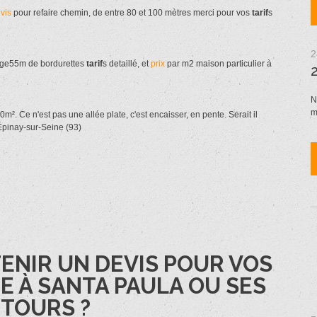
vis
pour refaire chemin, de entre 80 et 100 mètres merci pour vos
tarif
s
2
arge55m de bordurettes
tarif
s detaillé, et
prix
par m2 maison particulier à
N
m
m². Ce n'est pas une allée plate, c'est encaisser, en pente. Serait il
Épinay-sur-Seine (93)
ENIR UN DEVIS POUR VOS
 À SANTA PAULA OU SES
TOURS ?