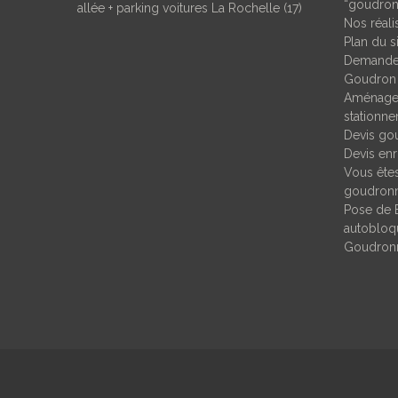
“goudron
allée + parking voitures La Rochelle (17)
Nos réal
Plan du s
Demande 
Goudron
Aménagem
stationn
Devis go
Devis enr
Vous êtes
goudronn
Pose de 
autobloqu
Goudronn