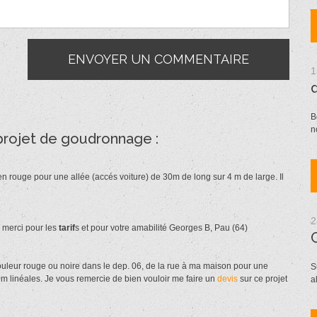
1
B
n
projet de goudronnage :
n rouge pour une allée (accés voiture) de 30m de long sur 4 m de large. Il
2
 merci pour les
tarif
s et pour votre amabilité Georges B, Pau (64)
ouleur rouge ou noire dans le dep. 06, de la rue à ma maison pour une
S
m linéales. Je vous remercie de bien vouloir me faire un
devis
sur ce projet
a