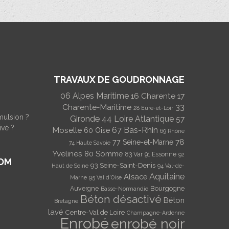
TRAVAUX DE GOUDRONNAGE
06 Alpes Maritime
16 Charente
17
Charente-Maritime
33
28 Eure-et-Loir
mulsion ?
Gironde
44 Loire Atlantique
57
ivé ?
Moselle
67 Bas-Rhin
60 Oise
69 Rhône
78
77 Seine-et-Marne
74 Haute Savoie
Yvelines
80 Somme
83 Var
91 Essonne
92
OM
93 Seine-Saint-Denis
Haut de Seine
94 Val-de-
Aquitaine
Alsace
Marne
95 Val d'Oise
Bourgogne
Auvergne
Basse-Normandie
Béton désactivé
Béton
Bretagne
lavé
Centre-Val de Loire
Champagne-Ardenne
Enrobé
enrobé noir