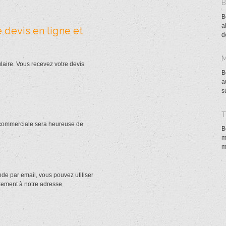
B
a
 devis en ligne et
d
laire. Vous recevez votre devis
B
a
s
 commerciale sera heureuse de
B
m
m
nde par email, vous pouvez utiliser
ctement à notre adresse