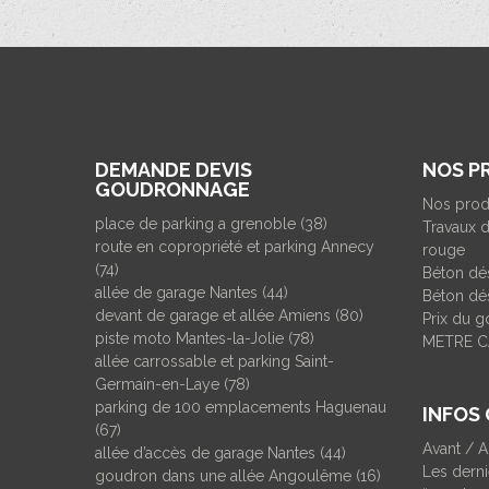
DEMANDE DEVIS
NOS P
GOUDRONNAGE
Nos prod
place de parking a grenoble (38)
Travaux d
route en copropriété et parking Annecy
rouge
(74)
Béton dé
allée de garage Nantes (44)
Béton dés
devant de garage et allée Amiens (80)
Prix du 
piste moto Mantes-la-Jolie (78)
METRE C
allée carrossable et parking Saint-
Germain-en-Laye (78)
parking de 100 emplacements Haguenau
INFOS
(67)
Avant / 
allée d’accès de garage Nantes (44)
Les derni
goudron dans une allée Angoulême (16)