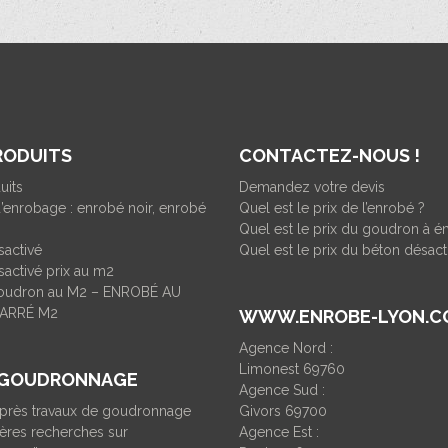
RODUITS
CONTACTEZ-NOUS !
uits
Demandez votre devis
’enrobage : enrobé noir, enrobé
Quel est le prix de l’enrobé ?
Quel est le prix du goudron à é
sactivé
Quel est le prix du béton désact
activé prix au m2
goudron au M2 – ENROBÉ AU
ARRÉ M2
WWW.ENROBE-LYON.C
Agence Nord :
Limonest 69760
 GOUDRONNAGE
Agence Sud :
Après travaux de goudronnage
Givors 69700
ères recherches sur
Agence Est :