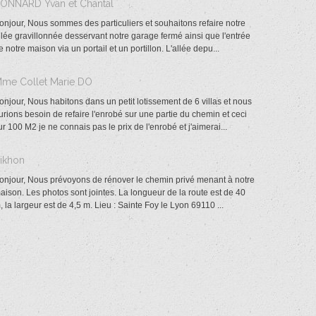
BONNARD Yvan et Chantal
onjour, Nous sommes des particuliers et souhaitons refaire notre
llée gravillonnée desservant notre garage fermé ainsi que l'entrée
e notre maison via un portail et un portillon. L'allée depu...
Mme Collet Marie DO
onjour, Nous habitons dans un petit lotissement de 6 villas et nous
urions besoin de refaire l'enrobé sur une partie du chemin et ceci
ur 100 M2 je ne connais pas le prix de l'enrobé et j'aimerai...
Tikhon
onjour, Nous prévoyons de rénover le chemin privé menant à notre
aison. Les photos sont jointes. La longueur de la route est de 40
, la largeur est de 4,5 m. Lieu : Sainte Foy le Lyon 69110 ...