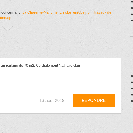
s concernant :
17 Charente-Maritime
,
Enrobé
,
enrobé noir
,
Travaux de
ronnage !
 un parking de 70 m2. Cordialement Nathalie clair
RÉPONDRE
13 août 2019