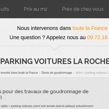
uits
Prix au m2
Près de chez vous
Nous intervenons dans
toute la France
Une question ? Appelez nous au
09.72.16
 PARKING VOITURES LA ROCHE
l’enrobé dans toute la France
Devis de goudronnage
allée + parking voitures 
s pour des travaux de goudronnage de
)
allée + parking voitures colori noir terrain plat et sableux actuellement