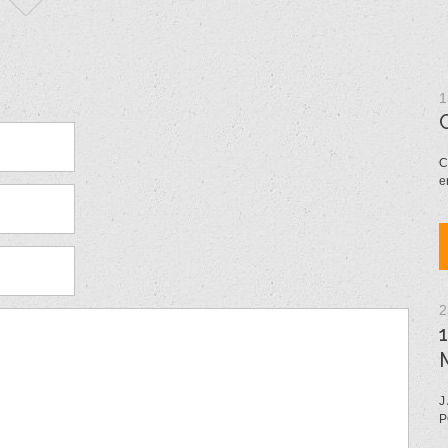
1
C
e
2
J
P