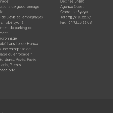
nage”
Decines 69150
isations de goudronnage
Agence Ouest :
ite
Craponne 69290
de Devis et Témoignages
Tél : 09.72.16.22.67
 Enrobé Lyon2
Fax : 09.72.16.22.68
ent de parking de
ement
udronnage
obé Paris Ile-de-France
 une entreprise de
age ou enrobage ?
Bordures, Pavés, Pavés
ants, Pierres
age prix