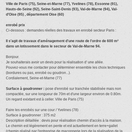
Ville de Paris (75), Seine-et-Marne (77), Yvelines (78), Essonne (91),
Hauts-de-Seine (92), Seine-Saint-Denis (93), Val-de-Marne (94), Val-
d’Oise (95) , département Oise (60)
enrobé prix
Ci-dessous : demandes réelles des travaux en enrobé secteur Paris :
Il s'agit de travaux d'aménagement d'une route de l'ordre de 600 m²
dans un lotissement dans le secteur de Val-de-Marne 94.
Bonjour.
Je souhaiterais avoir un devis pour la réalisation d' une allée.
Pouvez-vous me contacter pour déterminer ensemble les choix techniques
(bordures ou pas, enrobé ou goudron...).
Cordialement, Seine-et-Marne (77)
Surface à goudronner :
pose d'enrobé sur tranchée stabilisée mais non
compactée, sur une longueur de 70m et d'une largeur environ de 0.80m.
Un regard exixtant est à celler. Ville de Paris (75)
Faire les enrobés sur une cour / Yvelines (78)
Surface à goudronner : 375 m2
Description détaillée : devis pour réalisation chemin d'accès à la maison.
Le chemin est légèrement en pente et est actuellement en terre+gallet
(chemin réalisé par l'entreprise de maçonnerie lors de la réalisation de la