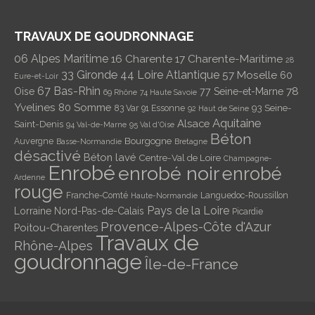
TRAVAUX DE GOUDRONNAGE
06 Alpes Maritime
16 Charente
17 Charente-Maritime
28
33 Gironde
44 Loire Atlantique
57 Moselle
60
Eure-et-Loir
67 Bas-Rhin
78
Oise
77 Seine-et-Marne
69 Rhône
74 Haute Savoie
Yvelines
80 Somme
93 Seine-
83 Var
91 Essonne
92 Haut de Seine
Aquitaine
Alsace
Saint-Denis
94 Val-de-Marne
95 Val d'Oise
Béton
Bourgogne
Auvergne
Basse-Normandie
Bretagne
désactivé
Béton lavé
Centre-Val de Loire
Champagne-
Enrobé
enrobé noir
enrobé
Ardenne
rouge
Franche-Comté
Languedoc-Roussillon
Haute-Normandie
Pays de la Loire
Lorraine
Nord-Pas-de-Calais
Picardie
Provence-Alpes-Côte d'Azur
Poitou-Charentes
Travaux de
Rhône-Alpes
goudronnage
Île-de-France