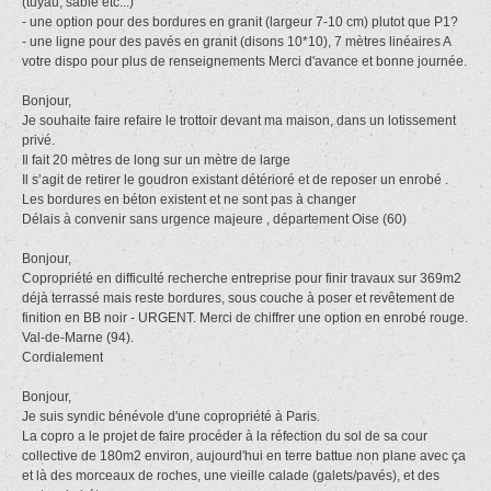
(tuyau, sable etc...)
- une option pour des bordures en granit (largeur 7-10 cm) plutot que P1?
- une ligne pour des pavés en granit (disons 10*10), 7 mètres linéaires A
votre dispo pour plus de renseignements Merci d'avance et bonne journée.
Bonjour,
Je souhaite faire refaire le trottoir devant ma maison, dans un lotissement
privé.
Il fait 20 mètres de long sur un mètre de large
Il s’agit de retirer le goudron existant détérioré et de reposer un enrobé .
Les bordures en béton existent et ne sont pas à changer
Délais à convenir sans urgence majeure , département Oise (60)
Bonjour,
Copropriété en difficulté recherche entreprise pour finir travaux sur 369m2
déjà terrassé mais reste bordures, sous couche à poser et revêtement de
finition en BB noir - URGENT. Merci de chiffrer une option en enrobé rouge.
Val-de-Marne (94).
Cordialement
Bonjour,
Je suis syndic bénévole d'une copropriété à Paris.
La copro a le projet de faire procéder à la réfection du sol de sa cour
collective de 180m2 environ, aujourd'hui en terre battue non plane avec ça
et là des morceaux de roches, une vieille calade (galets/pavés), et des