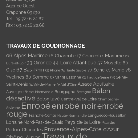
Agence Ouest :
Craponne 69290
Tél : 09.72.16.22.67
Fax : 09.72.16.22.68
TRAVAUX DE GOUDRONNAGE
06 Alpes Maritime
16 Charente
17 Charente-Maritime
28
33 Gironde
44 Loire Atlantique
57 Moselle
60
Eure-et-Loir
67 Bas-Rhin
78
Oise
77 Seine-et-Marne
69 Rhône
74 Haute Savoie
Yvelines
80 Somme
93 Seine-
83 Var
91 Essonne
92 Haut de Seine
Aquitaine
Alsace
Saint-Denis
94 Val-de-Marne
95 Val d'Oise
Béton
Bourgogne
Auvergne
Basse-Normandie
Bretagne
désactivé
Béton lavé
Centre-Val de Loire
Champagne-
Enrobé
enrobé noir
enrobé
Ardenne
rouge
Franche-Comté
Languedoc-Roussillon
Haute-Normandie
Pays de la Loire
Lorraine
Nord-Pas-de-Calais
Picardie
Provence-Alpes-Côte d'Azur
Poitou-Charentes
Travaux de
Rhône-Alpes