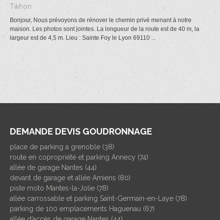
Tikhon
Bonjour, Nous prévoyons de rénover le chemin privé menant à notre
maison. Les photos sont jointes. La longueur de la route est de 40 m, la
largeur est de 4,5 m. Lieu : Sainte Foy le Lyon 69110 ...
DEMANDE DEVIS GOUDRONNAGE
place de parking a grenoble (38)
route en copropriété et parking Annecy (74)
allée de garage Nantes (44)
devant de garage et allée Amiens (80)
piste moto Mantes-la-Jolie (78)
allée carrossable et parking Saint-Germain-en-Laye (78)
parking de 100 emplacements Haguenau (67)
allée d’accès de garage Nantes (44)