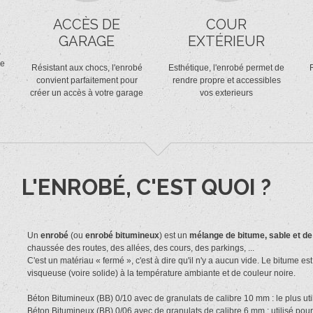
ACCÈS DE
COUR
GARAGE
EXTÉRIEUR
,
re
Résistant aux chocs, l'enrobé
Esthétique, l'enrobé permet de
R
convient parfaitement pour
rendre propre et accessibles
créer un accès à votre garage
vos exterieurs
L'ENROBÉ, C'EST QUOI ?
Un
enrobé
(ou
enrobé bitumineux
) est un
mélange de bitume, sable et de
chaussée des routes, des allées, des cours, des parkings, ...
C'est un matériau « fermé », c'est à dire qu'il n'y a aucun vide. Le bitume
visqueuse (voire solide) à la température ambiante et de couleur noire.
Béton Bitumineux (BB) 0/10 avec de granulats de calibre 10 mm : le plus uti
Béton Bitumineux (BB) 0/06 avec de granulats de calibre 6 mm : utilisé pour fin