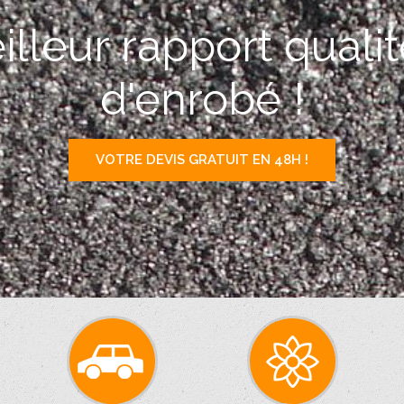
lleur rapport quali
d'enrobé !
VOTRE DEVIS GRATUIT EN 48H !