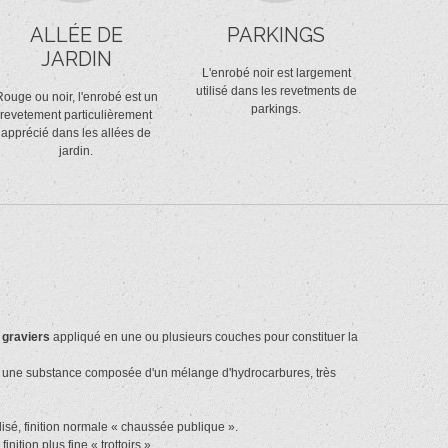
ALLÉE DE
PARKINGS
JARDIN
L'enrobé noir est largement
utilisé dans les revetments de
ouge ou noir, l'enrobé est un
parkings.
revetement particulièrement
apprécié dans les allées de
jardin.
 graviers
appliqué en une ou plusieurs couches pour constituer la
 est une substance composée d'un mélange d'hydrocarbures, très
lisé, finition normale « chaussée publique ».
ition plus fine « trottoirs ».