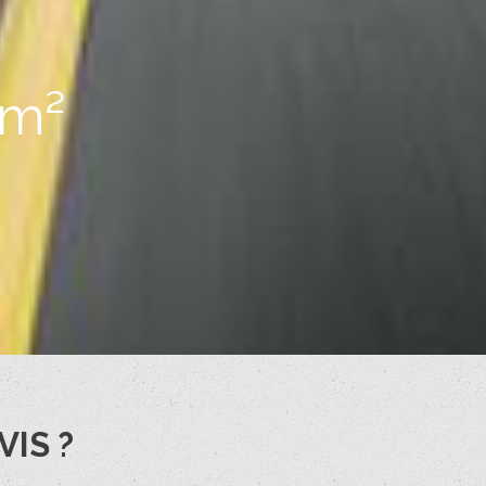
 m²
IS ?