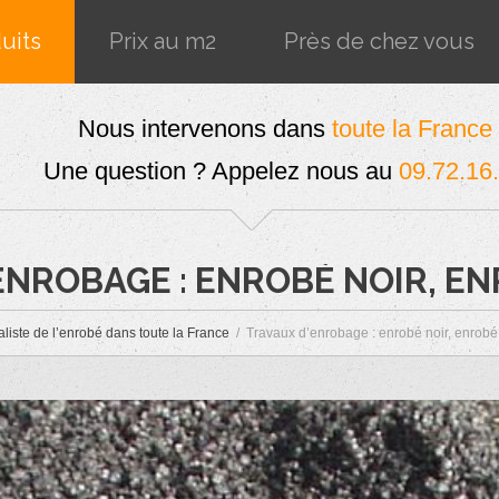
uits
Prix au m2
Près de chez vous
Nous intervenons dans
toute la France
Une question ? Appelez nous au
09.72.16
ENROBAGE : ENROBÉ NOIR, E
liste de l’enrobé dans toute la France
Travaux d’enrobage : enrobé noir, enrobé