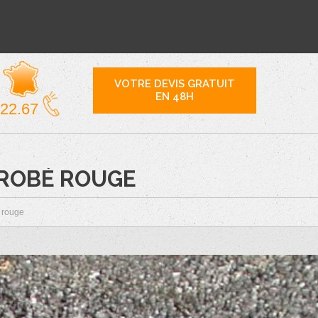
VOTRE DEVIS GRATUIT
EN 48H
.22.67
NROBÉ ROUGE
 rouge