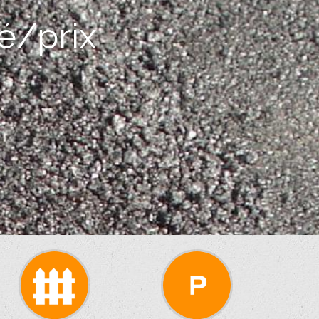
té/prix