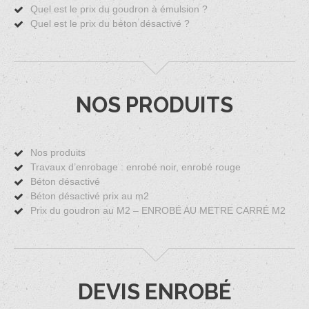
Quel est le prix du goudron à émulsion ?
Quel est le prix du béton désactivé ?
NOS PRODUITS
Nos produits
Travaux d’enrobage : enrobé noir, enrobé rouge
Béton désactivé
Béton désactivé prix au m2
Prix du goudron au M2 – ENROBÉ AU METRE CARRÉ M2
DEVIS ENROBÉ