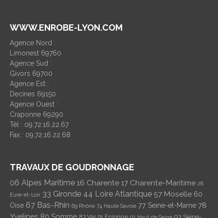
WWW.ENROBE-LYON.COM
Agence Nord :
Limonest 69760
Agence Sud :
Givors 69700
Agence Est :
Decines 69150
Agence Ouest :
Craponne 69290
Tél : 09.72.16.22.67
Fax : 09.72.16.22.68
TRAVAUX DE GOUDRONNAGE
06 Alpes Maritime
16 Charente
17 Charente-Maritime
28
33 Gironde
44 Loire Atlantique
57 Moselle
60
Eure-et-Loir
67 Bas-Rhin
78
Oise
77 Seine-et-Marne
69 Rhône
74 Haute Savoie
Yvelines
80 Somme
93 Seine-
83 Var
91 Essonne
92 Haut de Seine