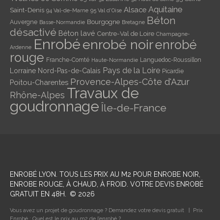
Aquitaine
Alsace
Saint-Denis
94 Val-de-Marne
95 Val d'Oise
Béton
Bourgogne
Auvergne
Basse-Normandie
Bretagne
désactivé
Béton lavé
Centre-Val de Loire
Champagne-
Enrobé
enrobé noir
enrobé
Ardenne
rouge
Franche-Comté
Languedoc-Roussillon
Haute-Normandie
Pays de la Loire
Lorraine
Nord-Pas-de-Calais
Picardie
Provence-Alpes-Côte d'Azur
Poitou-Charentes
Travaux de
Rhône-Alpes
goudronnage
Île-de-France
ENROBÉ LYON
. TOUS LES PRIX AU M2 POUR ENROBE NOIR,
ENROBE ROUGE, À CHAUD, À FROID. VOTRE DEVIS ENROBÉ
GRATUIT EN 48H.
©
2026
Vous avez un projet de goudronnage ? Demandez votre devis gratuit
Prix
Enrobé : Quel est le prix au m2 de l’enrobé ?