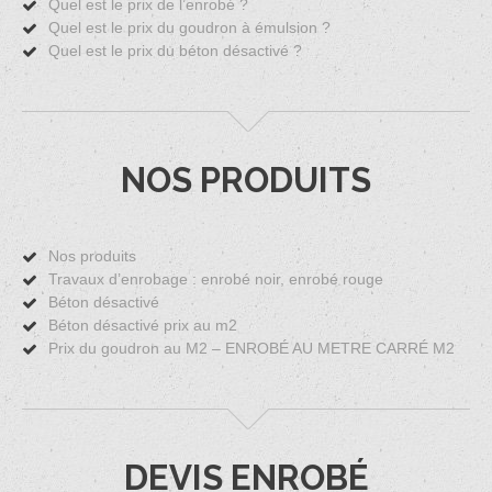
Quel est le prix de l’enrobé ?
Quel est le prix du goudron à émulsion ?
Quel est le prix du béton désactivé ?
NOS PRODUITS
Nos produits
Travaux d’enrobage : enrobé noir, enrobé rouge
Béton désactivé
Béton désactivé prix au m2
Prix du goudron au M2 – ENROBÉ AU METRE CARRÉ M2
DEVIS ENROBÉ