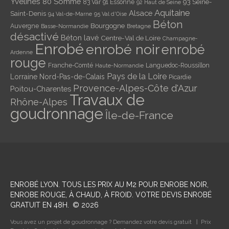
Yvelines
80 Somme
93 Seine-
83 Var
91 Essonne
92 Haut de Seine
Aquitaine
Alsace
Saint-Denis
94 Val-de-Marne
95 Val d'Oise
Béton
Bourgogne
Auvergne
Basse-Normandie
Bretagne
désactivé
Béton lavé
Centre-Val de Loire
Champagne-
Enrobé
enrobé noir
enrobé
Ardenne
rouge
Franche-Comté
Languedoc-Roussillon
Haute-Normandie
Pays de la Loire
Lorraine
Nord-Pas-de-Calais
Picardie
Provence-Alpes-Côte d'Azur
Poitou-Charentes
Travaux de
Rhône-Alpes
goudronnage
Île-de-France
ENROBÉ LYON
. TOUS LES PRIX AU M2 POUR ENROBE NOIR,
ENROBE ROUGE, À CHAUD, À FROID. VOTRE DEVIS ENROBÉ
GRATUIT EN 48H.
©
2026
Vous avez un projet de goudronnage ? Demandez votre devis gratuit
Prix