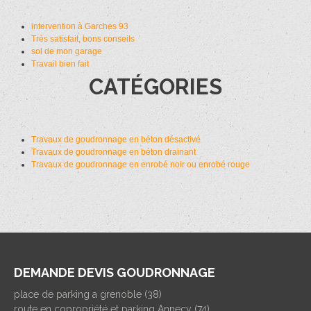
intervention à Garches 93
Très satisfait, bons conseils
sol de mon garage
Travail bien fait
CATÉGORIES
Travaux de goudronnage en béton désactivé
Travaux de goudronnage en béton drainant
Travaux de goudronnage en enrobé noir ou enrobé rouge
DEMANDE DEVIS GOUDRONNAGE
place de parking a grenoble (38)
route en copropriété et parking Annecy (74)