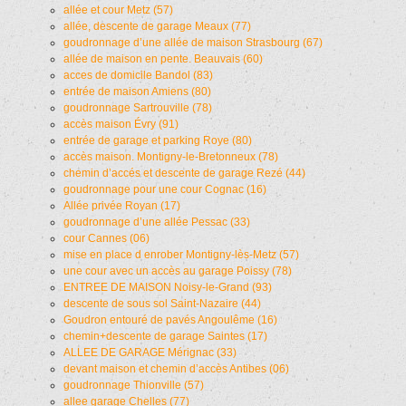
allée et cour Metz (57)
allée, descente de garage Meaux (77)
goudronnage d’une allée de maison Strasbourg (67)
allée de maison en pente. Beauvais (60)
acces de domicile Bandol (83)
entrée de maison Amiens (80)
goudronnage Sartrouville (78)
accès maison Évry (91)
entrée de garage et parking Roye (80)
accès maison. Montigny-le-Bretonneux (78)
chemin d’accés et descente de garage Rezé (44)
goudronnage pour une cour Cognac (16)
Allée privée Royan (17)
goudronnage d’une allée Pessac (33)
cour Cannes (06)
mise en place d enrober Montigny-lès-Metz (57)
une cour avec un accès au garage Poissy (78)
ENTREE DE MAISON Noisy-le-Grand (93)
descente de sous sol Saint-Nazaire (44)
Goudron entouré de pavés Angoulême (16)
chemin+descente de garage Saintes (17)
ALLEE DE GARAGE Mérignac (33)
devant maison et chemin d’accès Antibes (06)
goudronnage Thionville (57)
allee garage Chelles (77)