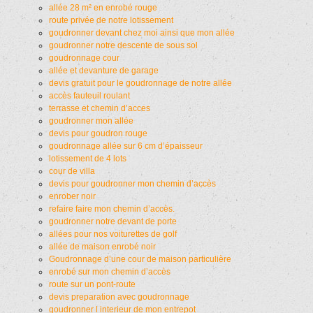
allée 28 m² en enrobé rouge
route privée de notre lotissement
goudronner devant chez moi ainsi que mon allée
goudronner notre descente de sous sol
goudronnage cour
allée et devanture de garage
devis gratuit pour le goudronnage de notre allée
accès fauteuil roulant
terrasse et chemin d’acces
goudronner mon allée
devis pour goudron rouge
goudronnage allée sur 6 cm d’épaisseur
lotissement de 4 lots
cour de villa
devis pour goudronner mon chemin d’accès
enrober noir
refaire faire mon chemin d’accès.
goudronner notre devant de porte
allées pour nos voiturettes de golf
allée de maison enrobé noir
Goudronnage d’une cour de maison particulière
enrobé sur mon chemin d’accès
route sur un pont-route
devis preparation avec goudronnage
goudronner l interieur de mon entrepot