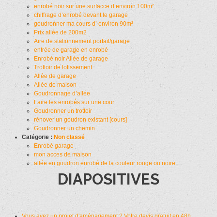
enrobé noir sur une surfacce d’environ 100m²
chiffrage d’enrobé devant le garage
goudronner ma cours d’ environ 90m²
Prix allée de 200m2
Aire de stationnement portail/garage
entrée de garage en enrobé
Enrobé noir Allée de garage
Trottoir de lotissement
Allée de garage
Allée de maison
Goudronnage d’allée
Faire les enrobés sur une cour
Goudronner un trottoir
rénover un goudron existant [cours]
Goudronner un chemin
Catégorie :
Non classé
Enrobé garage
mon acces de maison
allée en goudron enrobé de la couleur rouge ou noire
DIAPOSITIVES
Vous avez un projet d'aménagement ? Votre devis gratuit en 48h