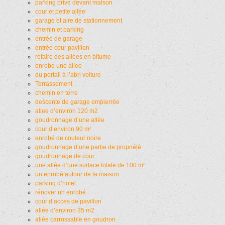
parking privé devant maison
cour et petite allée
garage et aire de stationnement
chemin et parking
entrée de garage
entrée cour pavillon
refaire des allées en bitume
enrobe une allee
du portail à l’abri voiture
Terrassement
chemin en terre
descente de garage empierrée
allee d’environ 120 m2
goudronnage d’une allée
cour d’environ 90 m²
enrobé de couleur noire
goudronnage d’une partie de propriété
goudronnage de cour
une allée d’une surface totale de 100 m²
un enrobé autour de la maison
parking d’hotel
rénover un enrobé
cour d’acces de pavillon
allée d’environ 35 m2
allée carrossable en goudron