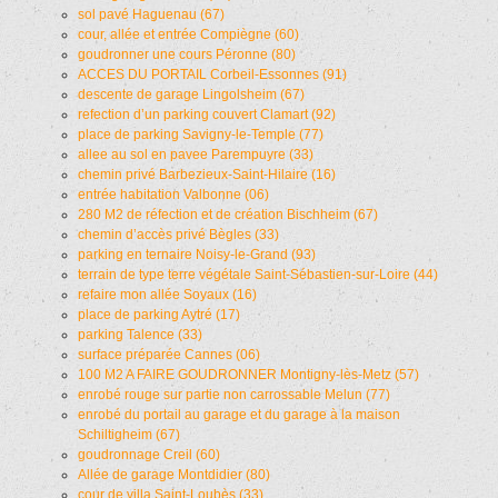
sol pavé Haguenau (67)
cour, allée et entrée Compiègne (60)
goudronner une cours Péronne (80)
ACCES DU PORTAIL Corbeil-Essonnes (91)
descente de garage Lingolsheim (67)
refection d’un parking couvert Clamart (92)
place de parking Savigny-le-Temple (77)
allee au sol en pavee Parempuyre (33)
chemin privé Barbezieux-Saint-Hilaire (16)
entrée habitation Valbonne (06)
280 M2 de réfection et de création Bischheim (67)
chemin d’accès privé Bègles (33)
parking en ternaire Noisy-le-Grand (93)
terrain de type terre végétale Saint-Sébastien-sur-Loire (44)
refaire mon allée Soyaux (16)
place de parking Aytré (17)
parking Talence (33)
surface préparée Cannes (06)
100 M2 A FAIRE GOUDRONNER Montigny-lès-Metz (57)
enrobé rouge sur partie non carrossable Melun (77)
enrobé du portail au garage et du garage à la maison
Schiltigheim (67)
goudronnage Creil (60)
Allée de garage Montdidier (80)
cour de villa Saint-Loubès (33)