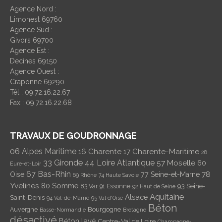
Agence Nord :
Limonest 69760
Agence Sud :
Givors 69700
Agence Est :
Decines 69150
Agence Ouest :
Craponne 69290
Tél : 09.72.16.22.67
Fax : 09.72.16.22.68
TRAVAUX DE GOUDRONNAGE
06 Alpes Maritime
16 Charente
17 Charente-Maritime
28
33 Gironde
44 Loire Atlantique
57 Moselle
60
Eure-et-Loir
67 Bas-Rhin
78
Oise
77 Seine-et-Marne
69 Rhône
74 Haute Savoie
Yvelines
80 Somme
93 Seine-
83 Var
91 Essonne
92 Haut de Seine
Aquitaine
Alsace
Saint-Denis
94 Val-de-Marne
95 Val d'Oise
Béton
Bourgogne
Auvergne
Basse-Normandie
Bretagne
désactivé
Béton lavé
Centre-Val de Loire
Champagne-