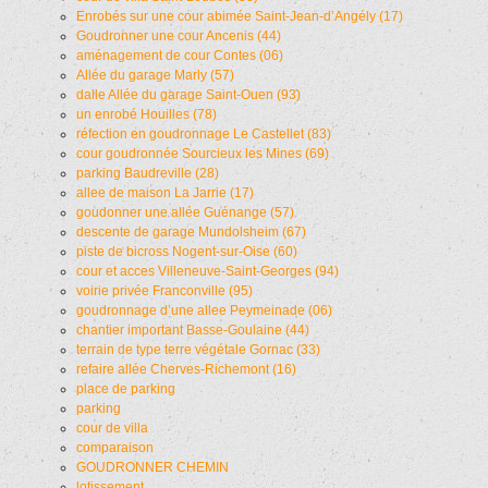
Enrobés sur une cour abimée Saint-Jean-d’Angély (17)
Goudronner une cour Ancenis (44)
aménagement de cour Contes (06)
Allée du garage Marly (57)
dalle Allée du garage Saint-Ouen (93)
un enrobé Houilles (78)
réfection en goudronnage Le Castellet (83)
cour goudronnée Sourcieux les Mines (69)
parking Baudreville (28)
allee de maison La Jarrie (17)
goudonner une allée Guénange (57)
descente de garage Mundolsheim (67)
piste de bicross Nogent-sur-Oise (60)
cour et acces Villeneuve-Saint-Georges (94)
voirie privée Franconville (95)
goudronnage d’une allee Peymeinade (06)
chantier important Basse-Goulaine (44)
terrain de type terre végétale Gornac (33)
refaire allée Cherves-Richemont (16)
place de parking
parking
cour de villa
comparaison
GOUDRONNER CHEMIN
lotissement