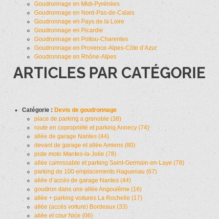
Goudronnage en Midi-Pyrénées
Goudronnage en Nord-Pas-de-Calais
Goudronnage en Pays de la Loire
Goudronnage en Picardie
Goudronnage en Poitou-Charentes
Goudronnage en Provence-Alpes-Côte d’Azur
Goudronnage en Rhône-Alpes
ARTICLES PAR CATÉGORIE
Catégorie :
Devis de goudronnage
place de parking a grenoble (38)
route en copropriété et parking Annecy (74)
allée de garage Nantes (44)
devant de garage et allée Amiens (80)
piste moto Mantes-la-Jolie (78)
allée carrossable et parking Saint-Germain-en-Laye (78)
parking de 100 emplacements Haguenau (67)
allée d’accès de garage Nantes (44)
goudron dans une allée Angoulême (16)
allée + parking voitures La Rochelle (17)
allée (accés voiture) Bordeaux (33)
allée et cour Nice (06)