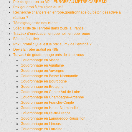
Prix du goudron au M2 – ENROBÉ AU METRE CARRÉ M2
Prix goudron à émulsion au m2
Recherche chantiers en enrobé,goudronnage ou béton désactivé à
réaliser ?
Témoignages de nos clients
Spécialiste de l’enrobé dans toute la France
Travaux d’enrobage : enrobé noir, enrobé rouge
Béton désactivé
Prix Enrobé : Quel est le prix au m2 de l’enrobé ?
Devis Enrobé gratuit en 48h
Travaux de goudronnage près de chez vous
Goudronnage en Alsace
Goudronnage en Aquitaine
Goudronnage en Auvergne
Goudronnage en Basse-Normandie
Goudronnage en Bourgogne
Goudronnage en Bretagne
Goudronnage en Centre-Val de Loire
Goudronnage en Champagne-Ardenne
Goudronnage en Franche-Comté
Goudronnage en Haute-Normandie
Goudronnage en Île-de-France
Goudronnage en Languedoc-Roussillon
Goudronnage en Limousin
Goudronnage en Lorraine