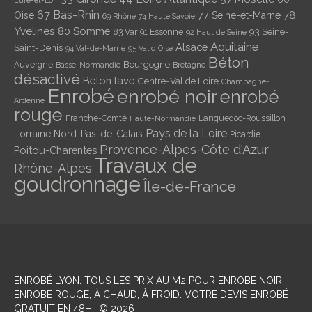
67 Bas-Rhin
78
Oise
77 Seine-et-Marne
69 Rhône
74 Haute Savoie
Yvelines
80 Somme
93 Seine-
83 Var
91 Essonne
92 Haut de Seine
Aquitaine
Alsace
Saint-Denis
94 Val-de-Marne
95 Val d'Oise
Béton
Bourgogne
Auvergne
Basse-Normandie
Bretagne
désactivé
Béton lavé
Centre-Val de Loire
Champagne-
Enrobé
enrobé noir
enrobé
Ardenne
rouge
Franche-Comté
Languedoc-Roussillon
Haute-Normandie
Pays de la Loire
Lorraine
Nord-Pas-de-Calais
Picardie
Provence-Alpes-Côte d'Azur
Poitou-Charentes
Travaux de
Rhône-Alpes
goudronnage
Île-de-France
ENROBÉ LYON
. TOUS LES PRIX AU M2 POUR ENROBE NOIR,
ENROBE ROUGE, À CHAUD, À FROID. VOTRE DEVIS ENROBÉ
GRATUIT EN 48H.
©
2026