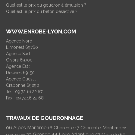
Quel est le prix du goudron à émulsion ?
Quel est le prix du béton désactivé ?
WWW.ENROBE-LYON.COM
Agence Nord :
Limonest 69760
Agence Sud :
Givors 69700
Agence Est :
Decines 69150
Agence Ouest :
Craponne 69290
Tél : 09.72.16.22.67
Fax : 09.72.16.22.68
TRAVAUX DE GOUDRONNAGE
06 Alpes Maritime
16 Charente
17 Charente-Maritime
28
33 Gironde
44 Loire Atlantique
57 Moselle
60
Eure-et-Loir