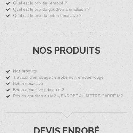
Quel est le prix de l’enrobé ?
Quel est le prix du goudron à émulsion ?
Quel est le prix du béton désactivé ?
NOS PRODUITS
Nos produits
Travaux d’enrobage : enrobé noir, enrobé rouge
Béton désactivé
Béton désactivé prix au m2
Prix du goudron au M2 – ENROBÉ AU METRE CARRÉ M2
DEVIS ENROBÉ