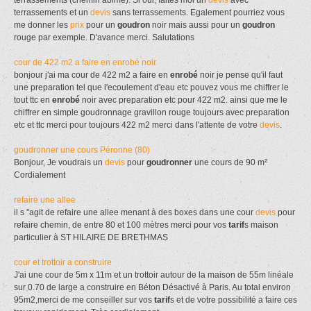
terrassements et un
devis
sans terrassements. Egalement pourriez vous
me donner les
prix
pour un
goudron
noir mais aussi pour un
goudron
rouge par exemple. D'avance merci. Salutations
cour de 422 m2 a faire en enrobé noir
bonjour j'ai ma cour de 422 m2 a faire en
enrobé
noir je pense qu'il faut
une preparation tel que l'ecoulement d'eau etc pouvez vous me chiffrer le
tout ttc en
enrobé
noir avec preparation etc pour 422 m2. ainsi que me le
chiffrer en simple goudronnage gravillon rouge toujours avec preparation
etc et ttc merci pour toujours 422 m2 merci dans l'attente de votre
devis
.
goudronner une cours Péronne (80)
Bonjour, Je voudrais un
devis
pour
goudronner
une cours de 90 m²
Cordialement
refaire une allee
il s ''agit de refaire une allee menant à des boxes dans une cour
devis
pour
refaire chemin, de entre 80 et 100 mètres merci pour vos
tarif
s maison
particulier à ST HILAIRE DE BRETHMAS
cour et trottoir a construire
J'ai une cour de 5m x 11m et un trottoir autour de la maison de 55m linéale
sur 0.70 de large a construire en Béton Désactivé à Paris. Au total environ
95m2,merci de me conseiller sur vos
tarif
s et de votre possibilité a faire ces