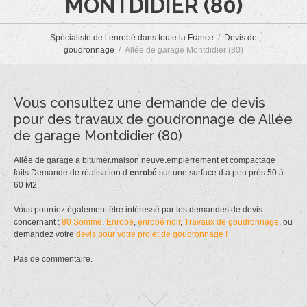
MONTDIDIER (80)
Spécialiste de l’enrobé dans toute la France
Devis de
goudronnage
Allée de garage Montdidier (80)
Vous consultez une demande de devis
pour des travaux de goudronnage de Allée
de garage Montdidier (80)
Allée de garage a bitumer.maison neuve.empierrement et compactage
faits.Demande de réalisation d
enrobé
sur une surface d à peu près 50 à
60 M2.
Vous pourriez également être intéressé par les demandes de devis
concernant :
80 Somme
,
Enrobé
,
enrobé noir
,
Travaux de goudronnage
, ou
demandez votre
devis pour votre projet de goudronnage !
Pas de commentaire.