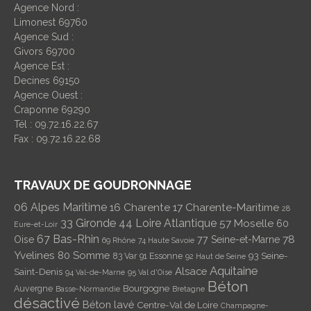
Agence Nord :
Limonest 69760
Agence Sud :
Givors 69700
Agence Est :
Decines 69150
Agence Ouest :
Craponne 69290
Tél : 09.72.16.22.67
Fax : 09.72.16.22.68
TRAVAUX DE GOUDRONNAGE
06 Alpes Maritime
16 Charente
17 Charente-Maritime
28
33 Gironde
44 Loire Atlantique
57 Moselle
60
Eure-et-Loir
67 Bas-Rhin
78
Oise
77 Seine-et-Marne
69 Rhône
74 Haute Savoie
Yvelines
80 Somme
93 Seine-
83 Var
91 Essonne
92 Haut de Seine
Aquitaine
Alsace
Saint-Denis
94 Val-de-Marne
95 Val d'Oise
Béton
Bourgogne
Auvergne
Basse-Normandie
Bretagne
désactivé
Béton lavé
Centre-Val de Loire
Champagne-