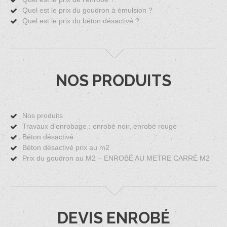
Quel est le prix du goudron à émulsion ?
Quel est le prix du béton désactivé ?
NOS PRODUITS
Nos produits
Travaux d’enrobage : enrobé noir, enrobé rouge
Béton désactivé
Béton désactivé prix au m2
Prix du goudron au M2 – ENROBÉ AU METRE CARRÉ M2
DEVIS ENROBÉ