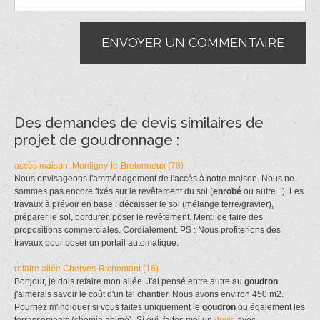
Des demandes de devis similaires de
projet de goudronnage :
accès maison. Montigny-le-Bretonneux (78)
Nous envisageons l'amménagement de l'accès à notre maison. Nous ne
sommes pas encore fixés sur le revêtement du sol (
enrobé
ou autre...). Les
travaux à prévoir en base : décaisser le sol (mélange terre/gravier),
préparer le sol, bordurer, poser le revêtement. Merci de faire des
propositions commerciales. Cordialement. PS : Nous profiterions des
travaux pour poser un portail automatique.
refaire allée Cherves-Richemont (16)
Bonjour, je dois refaire mon allée. J'ai pensé entre autre au
goudron
j'aimerais savoir le coût d'un tel chantier. Nous avons environ 450 m2.
Pourriez m'indiquer si vous faites uniquement le
goudron
ou également les
terrassements (chemin abimé). Si oui, faites moi un
devis
avec