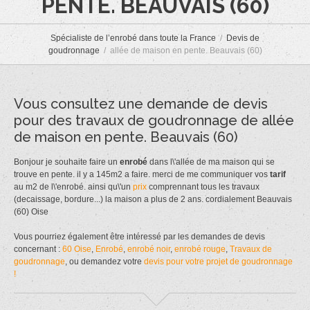
PENTE. BEAUVAIS (60)
Spécialiste de l’enrobé dans toute la France
Devis de
goudronnage
allée de maison en pente. Beauvais (60)
Vous consultez une demande de devis
pour des travaux de goudronnage de allée
de maison en pente. Beauvais (60)
Bonjour je souhaite faire un
enrobé
dans l\'allée de ma maison qui se
trouve en pente. il y a 145m2 a faire. merci de me communiquer vos
tarif
au m2 de l\'enrobé. ainsi qu\'un
prix
comprennant tous les travaux
(decaissage, bordure...) la maison a plus de 2 ans. cordialement Beauvais
(60) Oise
Vous pourriez également être intéressé par les demandes de devis
concernant :
60 Oise
,
Enrobé
,
enrobé noir
,
enrobé rouge
,
Travaux de
goudronnage
, ou demandez votre
devis pour votre projet de goudronnage
!