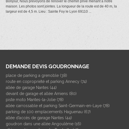
Bonjour, Nous prévoyons de rénover le chemin privé menant à notre
maison. Les photos sont jointes. La longueur de la route est de 40 m, la
largeur est de 4,5 m. Lieu : Sainte Foy le Lyon 69110 ...
DEMANDE DEVIS GOUDRONNAGE
place de parking a grenoble (38)
route en copropriété et parking Annecy (74)
allée de garage Nantes (44)
devant de garage et allée Amiens (80)
piste moto Mantes-la-Jolie (78)
allée carrossable et parking Saint-Germain-en-Laye (78)
parking de 100 emplacements Haguenau (67)
allée d’accès de garage Nantes (44)
goudron dans une allée Angoulême (16)