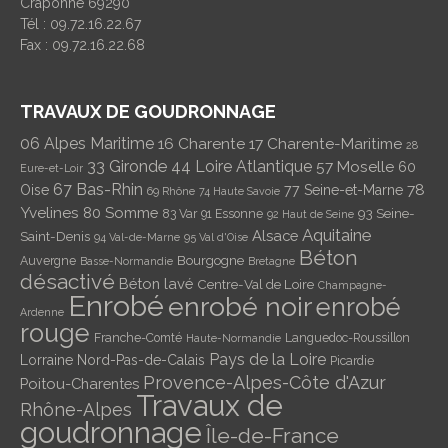
Craponne 69290
Tél : 09.72.16.22.67
Fax : 09.72.16.22.68
TRAVAUX DE GOUDRONNAGE
06 Alpes Maritime
16 Charente
17 Charente-Maritime
28
33 Gironde
44 Loire Atlantique
57 Moselle
60
Eure-et-Loir
67 Bas-Rhin
78
Oise
77 Seine-et-Marne
69 Rhône
74 Haute Savoie
Yvelines
80 Somme
93 Seine-
83 Var
91 Essonne
92 Haut de Seine
Aquitaine
Alsace
Saint-Denis
94 Val-de-Marne
95 Val d'Oise
Béton
Bourgogne
Auvergne
Basse-Normandie
Bretagne
désactivé
Béton lavé
Centre-Val de Loire
Champagne-
Enrobé
enrobé noir
enrobé
Ardenne
rouge
Franche-Comté
Languedoc-Roussillon
Haute-Normandie
Pays de la Loire
Lorraine
Nord-Pas-de-Calais
Picardie
Provence-Alpes-Côte d'Azur
Poitou-Charentes
Travaux de
Rhône-Alpes
goudronnage
Île-de-France