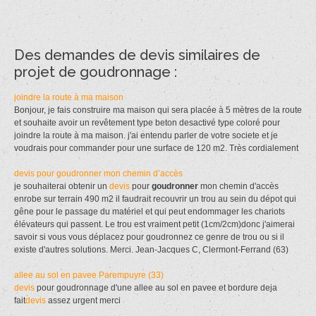
Des demandes de devis similaires de
projet de goudronnage :
joindre la route à ma maison
Bonjour, je fais construire ma maison qui sera placée à 5 mètres de la route
et souhaite avoir un revêtement type beton desactivé type coloré pour
joindre la route à ma maison. j'ai entendu parler de votre societe et je
voudrais pour commander pour une surface de 120 m2. Très cordialement
devis pour goudronner mon chemin d’accès
je souhaiterai obtenir un
devis
pour
goudronner
mon chemin d'accès
enrobe sur terrain 490 m2 il faudrait recouvrir un trou au sein du dépot qui
gêne pour le passage du matériel et qui peut endommager les chariots
élévateurs qui passent. Le trou est vraiment petit (1cm/2cm)donc j'aimerai
savoir si vous vous déplacez pour goudronnez ce genre de trou ou si il
existe d'autres solutions. Merci. Jean-Jacques C, Clermont-Ferrand (63)
allee au sol en pavee Parempuyre (33)
devis
pour goudronnage d'une allee au sol en pavee et bordure deja
fait
devis
assez urgent merci