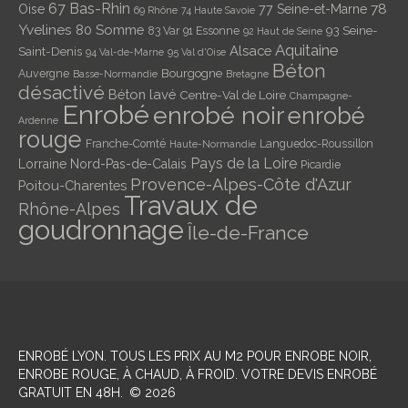
67 Bas-Rhin
78
Oise
77 Seine-et-Marne
69 Rhône
74 Haute Savoie
Yvelines
80 Somme
93 Seine-
83 Var
91 Essonne
92 Haut de Seine
Aquitaine
Alsace
Saint-Denis
94 Val-de-Marne
95 Val d'Oise
Béton
Bourgogne
Auvergne
Basse-Normandie
Bretagne
désactivé
Béton lavé
Centre-Val de Loire
Champagne-
Enrobé
enrobé noir
enrobé
Ardenne
rouge
Franche-Comté
Languedoc-Roussillon
Haute-Normandie
Pays de la Loire
Lorraine
Nord-Pas-de-Calais
Picardie
Provence-Alpes-Côte d'Azur
Poitou-Charentes
Travaux de
Rhône-Alpes
goudronnage
Île-de-France
ENROBÉ LYON
. TOUS LES PRIX AU M2 POUR ENROBE NOIR,
ENROBE ROUGE, À CHAUD, À FROID. VOTRE DEVIS ENROBÉ
GRATUIT EN 48H.
©
2026