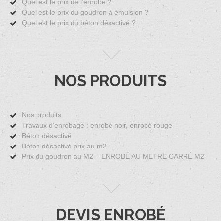
Quel est le prix de l’enrobé ?
Quel est le prix du goudron à émulsion ?
Quel est le prix du béton désactivé ?
NOS PRODUITS
Nos produits
Travaux d’enrobage : enrobé noir, enrobé rouge
Béton désactivé
Béton désactivé prix au m2
Prix du goudron au M2 – ENROBÉ AU METRE CARRÉ M2
DEVIS ENROBÉ