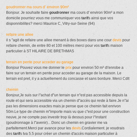
goudronner ma cours d’ environ 90m²
Bonjour. Je souhaite faire
goudronner
ma cours d' environ 90m² a mon
domicile pourriez vous me communiquer vos
tarif
s ainsi que vos
disponnibilites? merci Maurice C, Vitry-sur-Seine (94)
refaire une allee
il s ''agit de refaire une allee menant à des boxes dans une cour
devis
pour
refaire chemin, de entre 80 et 100 mètres merci pour vos
tarif
s maison
particulier à ST HILAIRE DE BRETHMAS
terrain en pente pour acceder au garage
Bonjour Pouvez vous me donner le
prix
pour environ 50 m² d\'enrobe a
faire sur un terrain en pente pour acceder au garage de la maison. Le
terrain est pret, il y a actuellement du concasse et sans bordure. Merci Cdlt
chemin
Bonjour,Je suis sur l''achat d''un terrain qui n''est pas accessible depuis la
route et qui sera accessible via un chemin d''accès qui reste à faire.Je n''ai
pas les dimensions exactes mais je pense que ce chemin fait enrivon
50m.Le type de chemin m''importe mais vu que c''est pour une construction
neuve, je ne compte pas investir trop là dessus pour l''instant
(goudronnage à l''avenir)... Donc un chemin en gravier me va
parfaitement.Merci par avance pour les
devis
.Cordialement. je voudrais
des
tarif
s tva 5.5 pour créer un chemin d'accès maison particulier à