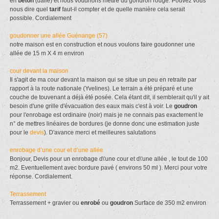
en
béton
(dalle) et nous voudrions mettre du gondron rouge. Pouvez vous
nous dire quel
tarif
faut-il compter et de quelle manière cela serait
possible. Cordialement
goudonner une allée Guénange (57)
notre maison est en construction et nous voulons faire goudonner une
allée de 15 m X 4 m environ
cour devant la maison
Il s'agit de ma cour devant la maison qui se situe un peu en retraite par
rapport à la route nationale (Yvelines). Le terrain a été préparé et une
couche de touvenant a déjà été posée. Cela étant dit, il semblerait qu'il y ait
besoin d'une grille d'évacuation des eaux mais c'est à voir. Le
goudron
pour l'enrobage est ordinaire (noir) mais je ne connais pas exactement le
n° de mettres linéaires de bordures (je donne donc une estimation juste
pour le
devis
). D'avance merci et meilleures salutations
enrobage d’une cour et d’une allée
Bonjour, Devis pour un enrobage d\'une cour et d\'une allée , le tout de 100
m2. Eventuellement avec bordure pavé ( environs 50 ml ). Merci pour votre
réponse. Cordialement.
Terrassement
Terrassement + gravier ou
enrobé
ou
goudron
Surface de 350 m2 environ