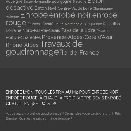
Béton
Bourgogne
Auvergne
Basse-Normandie
Bretagne
désactivé
Béton lavé
Centre-Val de Loire
Champagne-
Enrobé
enrobé noir
enrobé
Ardenne
rouge
Franche-Comté
Languedoc-Roussillon
Haute-Normandie
Pays de la Loire
Lorraine
Nord-Pas-de-Calais
Picardie
Provence-Alpes-Côte d'Azur
Poitou-Charentes
Travaux de
Rhône-Alpes
goudronnage
Île-de-France
ENROBÉ LYON
. TOUS LES PRIX AU M2 POUR ENROBE NOIR,
ENROBE ROUGE, À CHAUD, À FROID. VOTRE DEVIS ENROBÉ
GRATUIT EN 48H.
©
2026
Vous avez un projet de goudronnage ? Demandez votre devis gratuit
Prix
Enrobé : Quel est le prix au m2 de l’enrobé ?