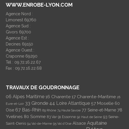
WWW.ENROBE-LYON.COM
Agence Nord :
Limonest 69760
Agence Sud :
Givors 69700
Agence Est :
Decines 69150
Agence Ouest :
Craponne 69290
Tél : 09.72.16.22.67
Fax : 09.72.16.22.68
TRAVAUX DE GOUDRONNAGE
06 Alpes Maritime
16 Charente
17 Charente-Maritime
28
33 Gironde
44 Loire Atlantique
57 Moselle
60
Eure-et-Loir
67 Bas-Rhin
78
Oise
77 Seine-et-Marne
69 Rhône
74 Haute Savoie
Yvelines
80 Somme
93 Seine-
83 Var
91 Essonne
92 Haut de Seine
Aquitaine
Alsace
Saint-Denis
94 Val-de-Marne
95 Val d'Oise