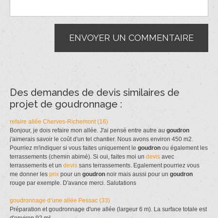
Des demandes de devis similaires de
projet de goudronnage :
refaire allée Cherves-Richemont (16)
Bonjour, je dois refaire mon allée. J'ai pensé entre autre au
goudron
j'aimerais savoir le coût d'un tel chantier. Nous avons environ 450 m2.
Pourriez m'indiquer si vous faites uniquement le
goudron
ou également les
terrassements (chemin abimé). Si oui, faites moi un
devis
avec
terrassements et un
devis
sans terrassements. Egalement pourriez vous
me donner les
prix
pour un
goudron
noir mais aussi pour un
goudron
rouge par exemple. D'avance merci. Salutations
goudronnage d’une allée Pessac (33)
Préparation et goudronnage d'une allée (largeur 6 m). La surface totale est
d'environ 92 m².