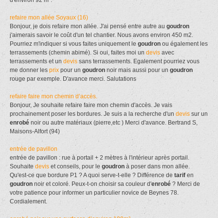
refaire mon allée Soyaux (16)
Bonjour, je dois refaire mon allée. J'ai pensé entre autre au
goudron
j'aimerais savoir le coût d'un tel chantier. Nous avons environ 450 m2.
Pourriez m'indiquer si vous faites uniquement le
goudron
ou également les
terrassements (chemin abimé). Si oui, faites moi un
devis
avec
terrassements et un
devis
sans terrassements. Egalement pourriez vous
me donner les
prix
pour un
goudron
noir mais aussi pour un
goudron
rouge par exemple. D'avance merci. Salutations
refaire faire mon chemin d’accès.
Bonjour, Je souhaite refaire faire mon chemin d'accès. Je vais
prochainement poser les bordures. Je suis a la recherche d'un
devis
sur un
enrobé
noir ou autre matériaux (pierre,etc ) Merci d'avance. Bertrand S,
Maisons-Alfort (94)
entrée de pavillon
entrée de pavillon : rue à portail + 2 mètres à l'intérieur après portail.
Souhaite
devis
et conseils, pour le
goudron
à poser dans mon allée.
Qu'est-ce que bordure P1 ? A quoi serve-t-elle ? Différence de
tarif
en
goudron
noir et coloré. Peux-t-on choisir sa couleur d'
enrobé
? Merci de
votre patience pour informer un particulier novice de Beynes 78.
Cordialement.