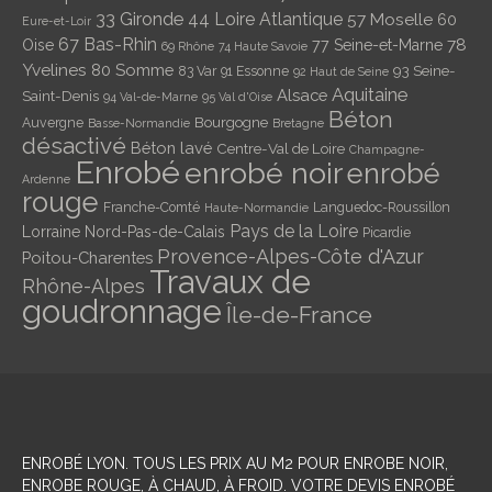
33 Gironde
44 Loire Atlantique
57 Moselle
60
Eure-et-Loir
67 Bas-Rhin
78
Oise
77 Seine-et-Marne
69 Rhône
74 Haute Savoie
Yvelines
80 Somme
93 Seine-
83 Var
91 Essonne
92 Haut de Seine
Aquitaine
Alsace
Saint-Denis
94 Val-de-Marne
95 Val d'Oise
Béton
Bourgogne
Auvergne
Basse-Normandie
Bretagne
désactivé
Béton lavé
Centre-Val de Loire
Champagne-
Enrobé
enrobé noir
enrobé
Ardenne
rouge
Franche-Comté
Languedoc-Roussillon
Haute-Normandie
Pays de la Loire
Lorraine
Nord-Pas-de-Calais
Picardie
Provence-Alpes-Côte d'Azur
Poitou-Charentes
Travaux de
Rhône-Alpes
goudronnage
Île-de-France
ENROBÉ LYON
. TOUS LES PRIX AU M2 POUR ENROBE NOIR,
ENROBE ROUGE, À CHAUD, À FROID. VOTRE DEVIS ENROBÉ