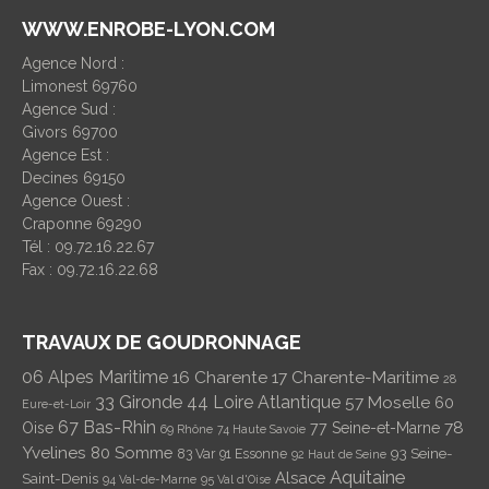
WWW.ENROBE-LYON.COM
Agence Nord :
Limonest 69760
Agence Sud :
Givors 69700
Agence Est :
Decines 69150
Agence Ouest :
Craponne 69290
Tél : 09.72.16.22.67
Fax : 09.72.16.22.68
TRAVAUX DE GOUDRONNAGE
06 Alpes Maritime
16 Charente
17 Charente-Maritime
28
33 Gironde
44 Loire Atlantique
57 Moselle
60
Eure-et-Loir
67 Bas-Rhin
78
Oise
77 Seine-et-Marne
69 Rhône
74 Haute Savoie
Yvelines
80 Somme
93 Seine-
83 Var
91 Essonne
92 Haut de Seine
Aquitaine
Alsace
Saint-Denis
94 Val-de-Marne
95 Val d'Oise