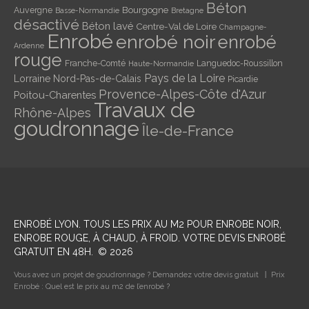
Béton
Bourgogne
Auvergne
Basse-Normandie
Bretagne
désactivé
Béton lavé
Centre-Val de Loire
Champagne-
Enrobé
enrobé noir
enrobé
Ardenne
rouge
Franche-Comté
Languedoc-Roussillon
Haute-Normandie
Pays de la Loire
Lorraine
Nord-Pas-de-Calais
Picardie
Provence-Alpes-Côte d'Azur
Poitou-Charentes
Travaux de
Rhône-Alpes
goudronnage
Île-de-France
ENROBÉ LYON
. TOUS LES PRIX AU M2 POUR ENROBE NOIR,
ENROBE ROUGE, À CHAUD, À FROID. VOTRE DEVIS ENROBÉ
GRATUIT EN 48H.
©
2026
Vous avez un projet de goudronnage ? Demandez votre devis gratuit
Prix
Enrobé : Quel est le prix au m2 de l’enrobé ?