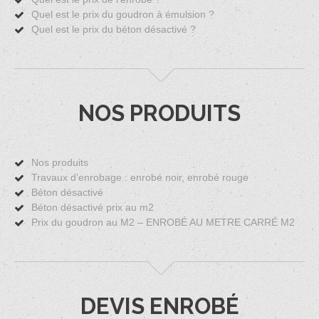
Quel est le prix du goudron à émulsion ?
Quel est le prix du béton désactivé ?
NOS PRODUITS
Nos produits
Travaux d’enrobage : enrobé noir, enrobé rouge
Béton désactivé
Béton désactivé prix au m2
Prix du goudron au M2 – ENROBÉ AU METRE CARRÉ M2
DEVIS ENROBÉ