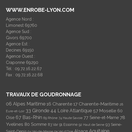
WWW.ENROBE-LYON.COM
Agence Nord :
Limonest 69760
Agence Sud :
Givors 69700
Agence Est :
Decines 69150
Agence Ouest :
Craponne 69290
Tél : 09.72.16.22.67
Fax : 09.72.16.22.68
TRAVAUX DE GOUDRONNAGE
06 Alpes Maritime
16 Charente
17 Charente-Maritime
28
33 Gironde
44 Loire Atlantique
57 Moselle
60
Eure-et-Loir
67 Bas-Rhin
78
Oise
77 Seine-et-Marne
69 Rhône
74 Haute Savoie
Yvelines
80 Somme
93 Seine-
83 Var
91 Essonne
92 Haut de Seine
Aquitaine
Alsace
Saint-Denis
94 Val-de-Marne
95 Val d'Oise