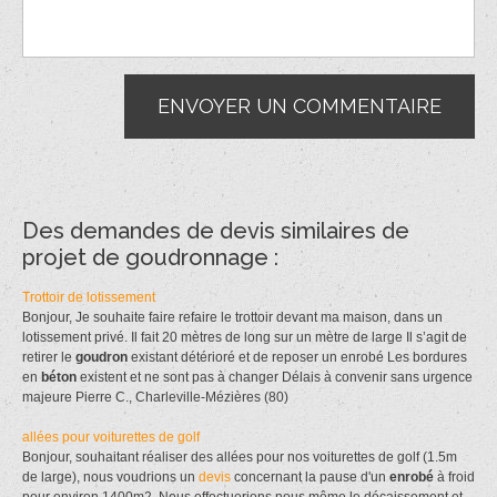
Des demandes de devis similaires de
projet de goudronnage :
Trottoir de lotissement
Bonjour, Je souhaite faire refaire le trottoir devant ma maison, dans un
lotissement privé. Il fait 20 mètres de long sur un mètre de large Il s’agit de
retirer le
goudron
existant détérioré et de reposer un enrobé Les bordures
en
béton
existent et ne sont pas à changer Délais à convenir sans urgence
majeure Pierre C., Charleville-Mézières (80)
allées pour voiturettes de golf
Bonjour, souhaitant réaliser des allées pour nos voiturettes de golf (1.5m
de large), nous voudrions un
devis
concernant la pause d'un
enrobé
à froid
pour environ 1400m2. Nous effectuerions nous même le décaissement et