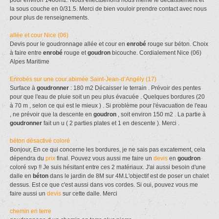
la sous couche en 0/31.5. Merci de bien vouloir prendre contact avec nous
pour plus de renseignements.
allée et cour Nice (06)
Devis pour le goudronnage allée et cour en
enrobé
rouge sur béton. Choix
à faire entre
enrobé
rouge et
goudron
bicouche. Cordialement Nice (06)
Alpes Maritime
Enrobés sur une cour abimée Saint-Jean-d’Angély (17)
Surface à
goudronner
: 180 m2 Décaisser le terrain . Prévoir des pentes
pour que l'eau de pluie soit un peu plus évacuée . Quelques bordures (20
à 70 m , selon ce qui est le mieux ) . Si problème pour l'évacuation de l'eau
, ne prévoir que la descente en
goudron
, soit environ 150 m2 . La partie à
goudronner
fait un u ( 2 parties plates et 1 en descente ). Merci .
béton désactivé coloré
Bonjour, En ce qui concerne les bordures, je ne sais pas excatement, cela
dépendra du
prix
final. Pouvez vous aussi me faire un
devis
en
goudron
coloré svp !! Je suis hésitant entre ces 2 matériaux. J'ai aussi besoin d'une
dalle en
béton
dans le jardin de 8M sur 4M.L'objectif est de poser un chalet
dessus. Est ce que c'est aussi dans vos cordes. Si oui, pouvez vous me
faire aussi un
devis
sur cette dalle. Merci
chemin en terre