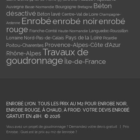
Béton
Bourgogne
Auvergne
Basse-Normandie
Bretagne
désactivé
Béton lavé
Centre-Val de Loire
Champagne-
Enrobé
enrobé noir
enrobé
Ardenne
rouge
Franche-Comté
Languedoc-Roussillon
Haute-Normandie
Pays de la Loire
Lorraine
Nord-Pas-de-Calais
Picardie
Provence-Alpes-Côte d'Azur
Poitou-Charentes
Travaux de
Rhône-Alpes
goudronnage
Île-de-France
ENROBÉ LYON
. TOUS LES PRIX AU M2 POUR ENROBE NOIR,
ENROBE ROUGE, À CHAUD, À FROID. VOTRE DEVIS ENROBÉ
GRATUIT EN 48H.
©
2026
Vous avez un projet de goudronnage ? Demandez votre devis gratuit
Prix
Enrobé : Quel est le prix au m2 de l’enrobé ?