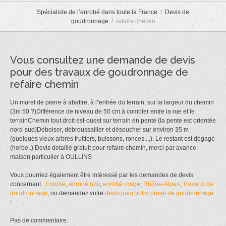
Spécialiste de l’enrobé dans toute la France
Devis de
goudronnage
refaire chemin
Vous consultez une demande de devis
pour des travaux de goudronnage de
refaire chemin
Un muret de pierre à abattre, à l''entrée du terrain, sur la largeur du chemin
(3m 50 ?)Différence de niveau de 50 cm à combler entre la rue et le
terrainChemin tout droit est-ouest sur terrain en pente (la pente est orientée
nord-sud)Déboiser, débroussailler et désoucher sur environ 35 m
(quelques vieux arbres fruitiers, buissons, ronces....). Le restant est dégagé
(herbe..) Devis detaillé gratuit pour refaire chemin, merci par avance.
maison particulier à OULLINS
Vous pourriez également être intéressé par les demandes de devis
concernant :
Enrobé
,
enrobé noir
,
enrobé rouge
,
Rhône-Alpes
,
Travaux de
goudronnage
, ou demandez votre
devis pour votre projet de goudronnage
!
Pas de commentaire.