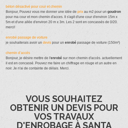
béton désactivé pour cour et chemin
Bonjour, Pouvez vous me donner une idée de
prix
au m2 pour un
goudron
pour ma cour et mon chemin d'acces. Il s'agit d'une cour d'environ 15m x
5m et d'une allée d'environ 20 m x 3m. Les 2 sont en concassés de 0/20.
merci!
enrobé passage de voiture
je souhaiterais avoir un
devis
pour un
enrobé
passage de voiture (150m²)
chemin d’accès
Bonjour, je désire mettre de l'
enrobé
sur mon chemin d'accès. actuellement
il est en concassé. Pouvez me faire un chiffrage en rouge et un autre en
noir. Je n'ai de containte de délais. Merci.
VOUS SOUHAITEZ
OBTENIR UN DEVIS POUR
VOS TRAVAUX
D'ENROBAGE À SANTA