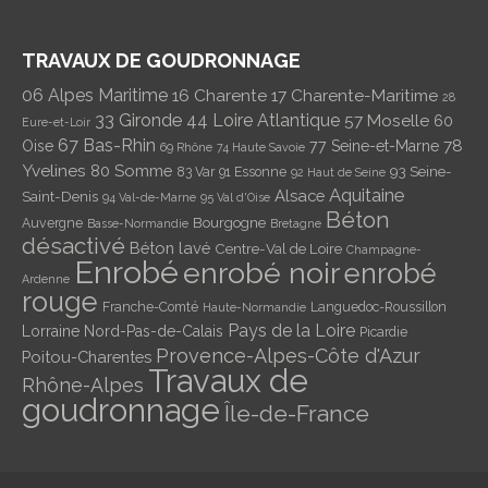
TRAVAUX DE GOUDRONNAGE
06 Alpes Maritime
16 Charente
17 Charente-Maritime
28
33 Gironde
44 Loire Atlantique
57 Moselle
60
Eure-et-Loir
67 Bas-Rhin
78
Oise
77 Seine-et-Marne
69 Rhône
74 Haute Savoie
Yvelines
80 Somme
93 Seine-
83 Var
91 Essonne
92 Haut de Seine
Aquitaine
Alsace
Saint-Denis
94 Val-de-Marne
95 Val d'Oise
Béton
Bourgogne
Auvergne
Basse-Normandie
Bretagne
désactivé
Béton lavé
Centre-Val de Loire
Champagne-
Enrobé
enrobé noir
enrobé
Ardenne
rouge
Franche-Comté
Languedoc-Roussillon
Haute-Normandie
Pays de la Loire
Lorraine
Nord-Pas-de-Calais
Picardie
Provence-Alpes-Côte d'Azur
Poitou-Charentes
Travaux de
Rhône-Alpes
goudronnage
Île-de-France