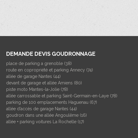
DEMANDE DEVIS GOUDRONNAGE
place de parking a grenoble (38)
route en copropriété et parking Annecy (74)
allée de garage Nantes (44)
devant de garage et allée Amiens (80)
piste moto Mantes-la-Jolie (78)
allée carrossable et parking Saint-Germain-en-Laye (78)
parking de 100 emplacements Haguenau (67)
allée d’accès de garage Nantes (44)
goudron dans une allée Angoulême (16)
allée + parking voitures La Rochelle (17)