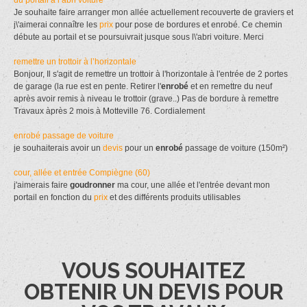
Je souhaite faire arranger mon allée actuellement recouverte de graviers et
j\'aimerai connaître les
prix
pour pose de bordures et enrobé. Ce chemin
débute au portail et se poursuivrait jusque sous l\'abri voiture. Merci
remettre un trottoir à l’horizontale
Bonjour, Il s'agit de remettre un trottoir à l'horizontale à l'entrée de 2 portes
de garage (la rue est en pente. Retirer l'
enrobé
et en remettre du neuf
après avoir remis à niveau le trottoir (grave..) Pas de bordure à remettre
Travaux àprès 2 mois à Motteville 76. Cordialement
enrobé passage de voiture
je souhaiterais avoir un
devis
pour un
enrobé
passage de voiture (150m²)
cour, allée et entrée Compiègne (60)
j'aimerais faire
goudronner
ma cour, une allée et l'entrée devant mon
portail en fonction du
prix
et des différents produits utilisables
VOUS SOUHAITEZ
OBTENIR UN DEVIS POUR