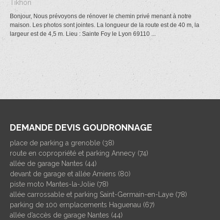
Tikhon
Bonjour, Nous prévoyons de rénover le chemin privé menant à notre
maison. Les photos sont jointes. La longueur de la route est de 40 m, la
largeur est de 4,5 m. Lieu : Sainte Foy le Lyon 69110 ...
DEMANDE DEVIS GOUDRONNAGE
place de parking a grenoble (38)
route en copropriété et parking Annecy (74)
allée de garage Nantes (44)
devant de garage et allée Amiens (80)
piste moto Mantes-la-Jolie (78)
allée carrossable et parking Saint-Germain-en-Laye (78)
parking de 100 emplacements Haguenau (67)
allée d’accès de garage Nantes (44)