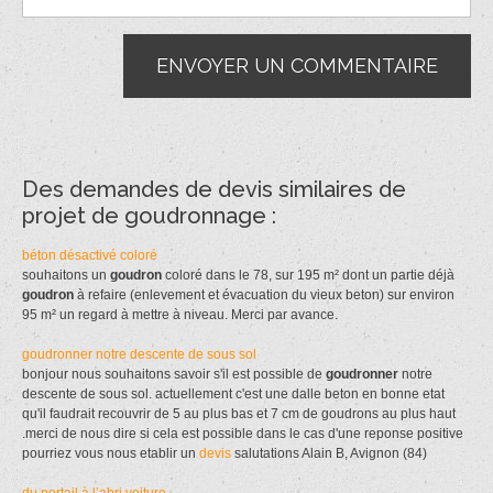
Des demandes de devis similaires de
projet de goudronnage :
béton désactivé coloré
souhaitons un
goudron
coloré dans le 78, sur 195 m² dont un partie déjà
goudron
à refaire (enlevement et évacuation du vieux beton) sur environ
95 m² un regard à mettre à niveau. Merci par avance.
goudronner notre descente de sous sol
bonjour nous souhaitons savoir s'il est possible de
goudronner
notre
descente de sous sol. actuellement c'est une dalle beton en bonne etat
qu'il faudrait recouvrir de 5 au plus bas et 7 cm de goudrons au plus haut
.merci de nous dire si cela est possible dans le cas d'une reponse positive
pourriez vous nous etablir un
devis
salutations Alain B, Avignon (84)
du portail à l’abri voiture