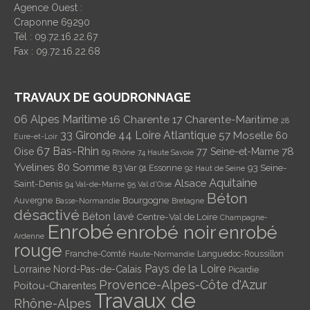
Agence Ouest :
Craponne 69290
Tél : 09.72.16.22.67
Fax : 09.72.16.22.68
TRAVAUX DE GOUDRONNAGE
06 Alpes Maritime
16 Charente
17 Charente-Maritime
28
33 Gironde
44 Loire Atlantique
57 Moselle
60
Eure-et-Loir
67 Bas-Rhin
78
Oise
77 Seine-et-Marne
69 Rhône
74 Haute Savoie
Yvelines
80 Somme
93 Seine-
83 Var
91 Essonne
92 Haut de Seine
Aquitaine
Alsace
Saint-Denis
94 Val-de-Marne
95 Val d'Oise
Béton
Bourgogne
Auvergne
Basse-Normandie
Bretagne
désactivé
Béton lavé
Centre-Val de Loire
Champagne-
Enrobé
enrobé noir
enrobé
Ardenne
rouge
Franche-Comté
Languedoc-Roussillon
Haute-Normandie
Pays de la Loire
Lorraine
Nord-Pas-de-Calais
Picardie
Provence-Alpes-Côte d'Azur
Poitou-Charentes
Travaux de
Rhône-Alpes